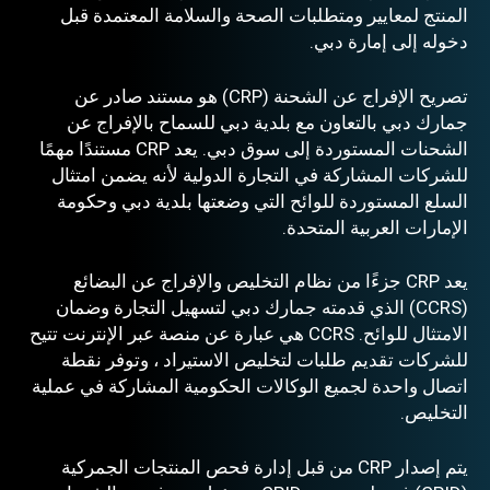
المنتج لمعايير ومتطلبات الصحة والسلامة المعتمدة قبل
دخوله إلى إمارة دبي.
تصريح الإفراج عن الشحنة (CRP) هو مستند صادر عن
جمارك دبي بالتعاون مع بلدية دبي للسماح بالإفراج عن
الشحنات المستوردة إلى سوق دبي. يعد CRP مستندًا مهمًا
للشركات المشاركة في التجارة الدولية لأنه يضمن امتثال
السلع المستوردة للوائح التي وضعتها بلدية دبي وحكومة
الإمارات العربية المتحدة.
يعد CRP جزءًا من نظام التخليص والإفراج عن البضائع
(CCRS) الذي قدمته جمارك دبي لتسهيل التجارة وضمان
الامتثال للوائح. CCRS هي عبارة عن منصة عبر الإنترنت تتيح
للشركات تقديم طلبات لتخليص الاستيراد ، وتوفر نقطة
اتصال واحدة لجميع الوكالات الحكومية المشاركة في عملية
التخليص.
يتم إصدار CRP من قبل إدارة فحص المنتجات الجمركية