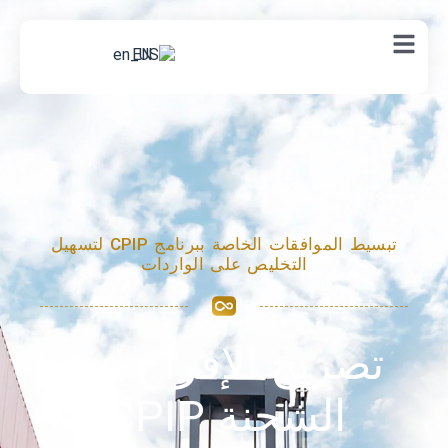
EN
تبسيط الموافقات الخاصة ببرنامج CPIP لتسهيل
التخليص على الواردات
تصريح الإفراج عن
الشحنة CPIP